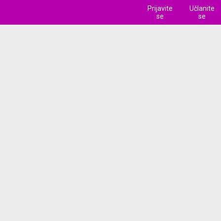
Prijavite
Učlanite
se
se