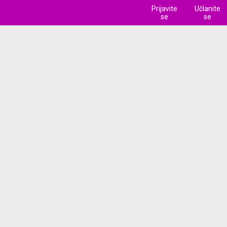
Prijavite
Učlanite
se
se